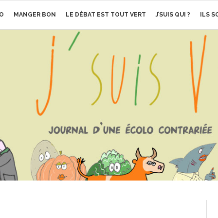
O
MANGER BON
LE DÉBAT EST TOUT VERT
J’SUIS QUI ?
ILS 