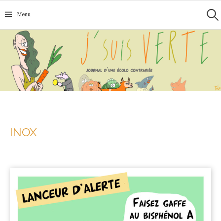
Recherc
Aller
Menu
au
contenu
INOX