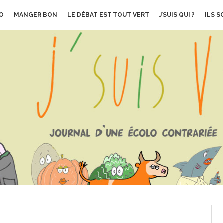
O
MANGER BON
LE DÉBAT EST TOUT VERT
J’SUIS QUI ?
ILS 