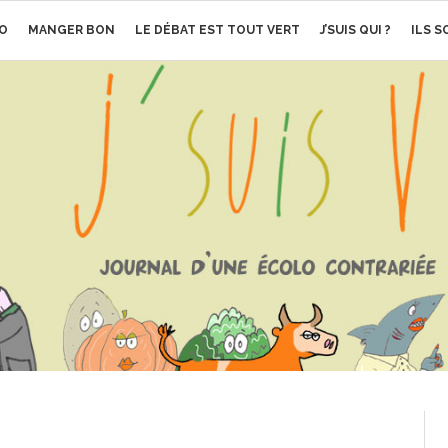
O
MANGER BON
LE DÉBAT EST TOUT VERT
J’SUIS QUI ?
ILS 