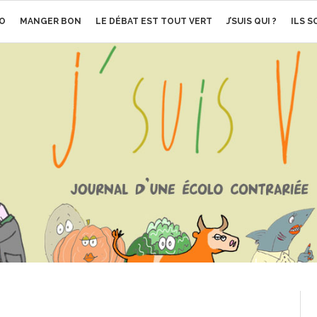
O
MANGER BON
LE DÉBAT EST TOUT VERT
J’SUIS QUI ?
ILS 