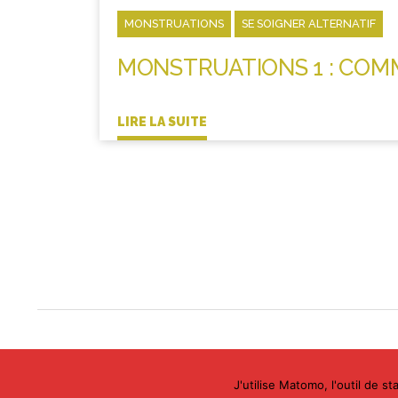
MONSTRUATIONS
SE SOIGNER ALTERNATIF
MONSTRUATIONS 1 : COM
LIRE LA SUITE
WordPr
Propulsé par
J'utilise Matomo, l'outil de st