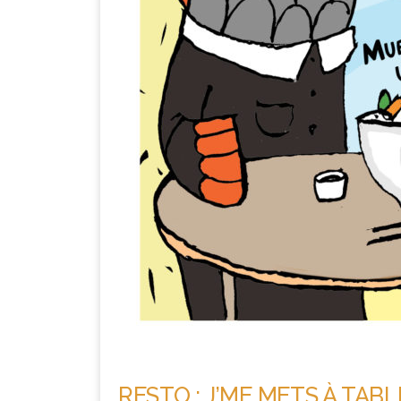
RESTO : J’ME METS À TABL