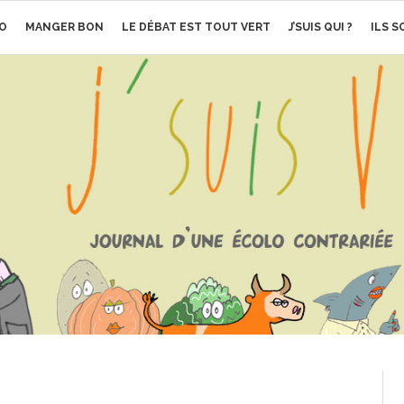
O
MANGER BON
LE DÉBAT EST TOUT VERT
J’SUIS QUI ?
ILS 