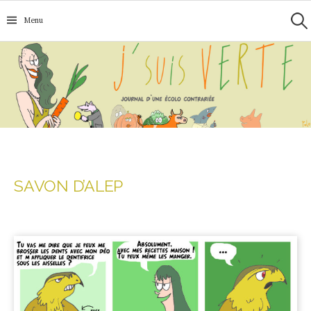
Recherc
Aller
Menu
au
contenu
SAVON D’ALEP