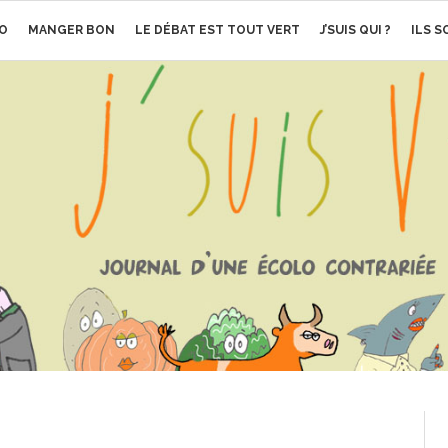
O
MANGER BON
LE DÉBAT EST TOUT VERT
J’SUIS QUI ?
ILS 