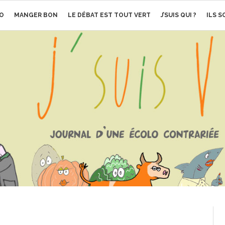
O
MANGER BON
LE DÉBAT EST TOUT VERT
J’SUIS QUI ?
ILS 