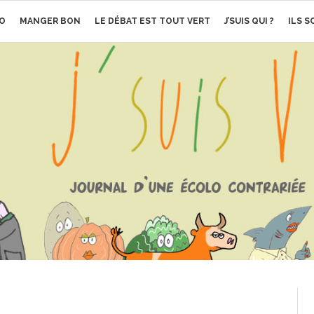
O
MANGER BON
LE DÉBAT EST TOUT VERT
J’SUIS QUI ?
ILS 