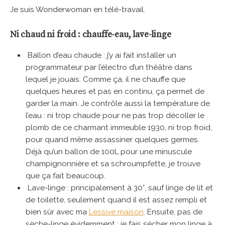
Je suis Wonderwoman en télé-travail.
Ni chaud ni froid : chauffe-eau, lave-linge
Ballon d’eau chaude : j’y ai fait installer un
programmateur par l’électro d’un théâtre dans
lequel je jouais. Comme ça, il ne chauffe que
quelques heures et pas en continu, ça permet de
garder la main. Je contrôle aussi la température de
l’eau : ni trop chaude pour ne pas trop décoller le
plomb de ce charmant immeuble 1930, ni trop froid,
pour quand même assassiner quelques germes.
Déjà qu’un ballon de 100L pour une minuscule
champignonnière et sa schroumpfette, je trouve
que ça fait beaucoup.
Lave-linge : principalement à 30°, sauf linge de lit et
de toilette, seulement quand il est assez rempli et
bien sûr avec ma
Lessive maison
. Ensuite, pas de
sèche-linge évidemment : je fais sécher mon linge à