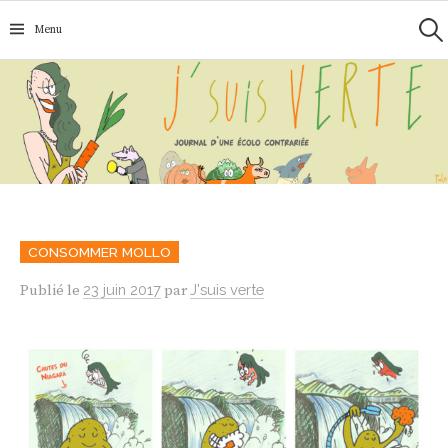
Recherc
Aller
Menu
au
contenu
CONSOMMER MOLLO
Publié
le
23 juin 2017
par
J'suis verte