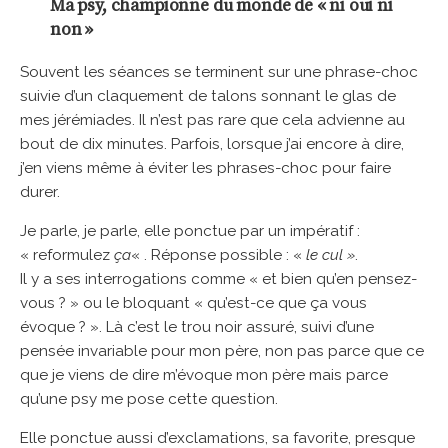
Ma psy, championne du monde de « ni oui ni
non »
Souvent les séances se terminent sur une phrase-choc
suivie d’un claquement de talons sonnant le glas de
mes jérémiades. Il n’est pas rare que cela advienne au
bout de dix minutes. Parfois, lorsque j’ai encore à dire,
j’en viens même à éviter les phrases-choc pour faire
durer.
Je parle, je parle, elle ponctue par un impératif :
« reformulez
ça
« . Réponse possible : «
le cul »
.
Il y a ses interrogations comme « et bien qu’en pensez-
vous ? » ou le bloquant « qu’est-ce que ça vous
évoque ? ». Là c’est le trou noir assuré, suivi d’une
pensée invariable pour mon père, non pas parce que ce
que je viens de dire m’évoque mon père mais parce
qu’une psy me pose cette question.
Elle ponctue aussi d’exclamations, sa favorite, presque