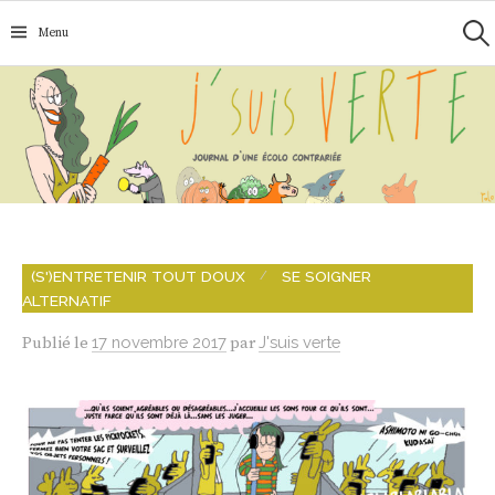
Recherc
Aller
Menu
au
contenu
/
(S')ENTRETENIR TOUT DOUX
SE SOIGNER
ALTERNATIF
Publié
le
17 novembre 2017
par
J'suis verte