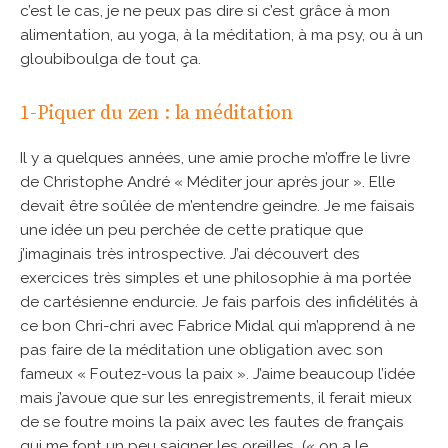
c’est le cas, je ne peux pas dire si c’est grâce à mon
alimentation, au yoga, à la méditation, à ma psy, ou à un
gloubiboulga de tout ça.
1-Piquer du zen : la méditation
Il y a quelques années, une amie proche m’offre le livre
de Christophe André « Méditer jour après jour ». Elle
devait être soûlée de m’entendre geindre. Je me faisais
une idée un peu perchée de cette pratique que
j’imaginais très introspective. J’ai découvert des
exercices très simples et une philosophie à ma portée
de cartésienne endurcie. Je fais parfois des infidélités à
ce bon Chri-chri avec Fabrice Midal qui m’apprend à ne
pas faire de la méditation une obligation avec son
fameux « Foutez-vous la paix ». J’aime beaucoup l’idée
mais j’avoue que sur les enregistrements, il ferait mieux
de se foutre moins la paix avec les fautes de français
qui me font un peu saigner les oreilles (« on a le