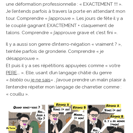
une déformation professionnelle : « EXACTEMENT !!! ».
Je l’entends parfois à travers la porte en attendant mon
tour. Comprendre « j’approuve ». Les jours de fête il y a
le couplé gagnant EXACTEMENT + claquement de
talons. Comprendre « j’approuve grave et c’est fini ».
Il y a aussi son genre d’interro-négation « vraiment ? »,
teintée parfois de gronderie. Comprendre « je
désapprouve ».
Et puis il y a ses répétitions appuyées comme « votre
PERE
…. ». Elle, usant d’un langage châtié du genre
«
blabla
ou
je ne sais
« , j’avoue prendre un malin plaisir à
l’entendre répéter mon langage de charretier comme :
« couillu ».