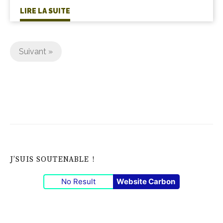
LIRE LA SUITE
Pagination
Suivant »
des
publications
J’SUIS SOUTENABLE !
No Result
Website Carbon