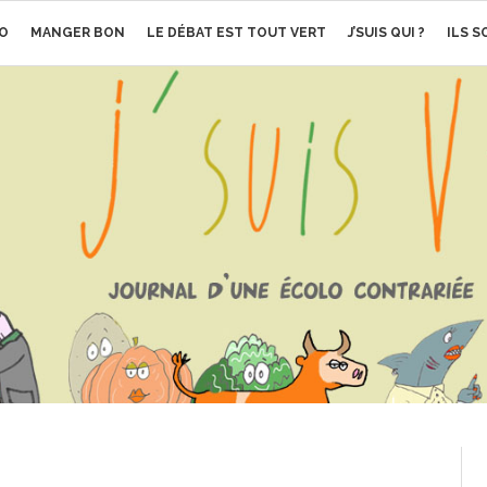
O
MANGER BON
LE DÉBAT EST TOUT VERT
J’SUIS QUI ?
ILS 